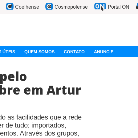
Coelhense
Cosmopolense
Portal ON
 ÚTEIS
QUEM SOMOS
CONTATO
ANUNCIE
pelo
ebre em Artur
o as facilidades que a rede
r de tudo: importados,
imentos. Através dos grupos,