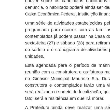
houver sobre os candidatos habilitados
denúncia, o habilitado poderá ainda ser de
Caixa Econômica Federal, instituição finan
Uma série de atividades estabelecidas pe
programada para ocorrer com as família
contemplados já podem passar na Casa do 
sexta-feira (27) e sábado (28) para retira
do sorteio e o cronograma de atividades 
unidades.
Está agendada para o período da manhã
reunião com a construtora e os futuros mo
no Ginásio Municipal Maurício Sia. Dur
construtora e contemplados farão uma vis
será realizado o sorteio de localização, q
fato, será a residência em que irá morar.
A Prefeitura ainda deve realizar uma s