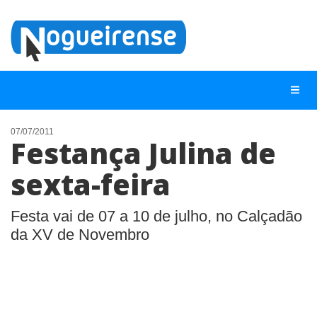
07/07/2011
Festança Julina de
NOTÍCIAS
sexta-feira
LISTA DIGITAL
TELEFONES ÚTEIS
Festa vai de 07 a 10 de julho, no Calçadão
da XV de Novembro
QUEM SOMOS
CONTATO
ANUNCIE