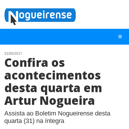
31/05/2017
Confira os
NOTÍCIAS
acontecimentos
LISTA DIGITAL
desta quarta em
TELEFONES ÚTEIS
QUEM SOMOS
Artur Nogueira
CONTATO
Assista ao Boletim Nogueirense desta
ANUNCIE
quarta (31) na íntegra