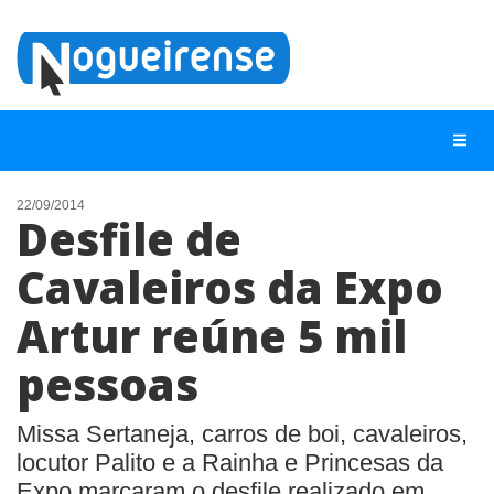
22/09/2014
Desfile de
NOTÍCIAS
Cavaleiros da Expo
LISTA DIGITAL
Artur reúne 5 mil
TELEFONES ÚTEIS
QUEM SOMOS
pessoas
CONTATO
Missa Sertaneja, carros de boi, cavaleiros,
ANUNCIE
locutor Palito e a Rainha e Princesas da
Expo marcaram o desfile realizado em