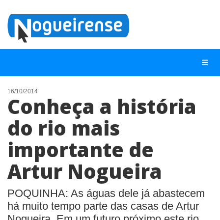
16/10/2014
Conheça a história
NOTÍCIAS
do rio mais
LISTA DIGITAL
importante de
TELEFONES ÚTEIS
QUEM SOMOS
Artur Nogueira
CONTATO
POQUINHA: As águas dele já abastecem
ANUNCIE
há muito tempo parte das casas de Artur
Nogueira. Em um futuro próximo este rio