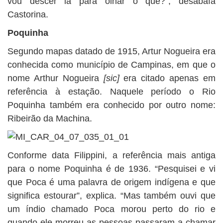
vou descer lá para olhar o quê?”, desabafa
Castorina.
Poquinha
Segundo mapas datado de 1915, Artur Nogueira era
conhecida como município de Campinas, em que o
nome Arthur Nogueira
[sic]
era citado apenas em
referência à estação. Naquele período o Rio
Poquinha também era conhecido por outro nome:
Ribeirão da Machina.
Conforme data Filippini, a referência mais antiga
para o nome Poquinha é de 1936. “Pesquisei e vi
que Poca é uma palavra de origem indígena e que
significa estourar”, explica. “Mas também ouvi que
um índio chamado Poca morou perto do rio e
quando ele morreu as pessoas passaram a chamar