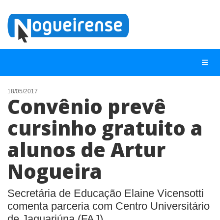
18/05/2017
Convênio prevê
NOTÍCIAS
cursinho gratuito a
LISTA DIGITAL
alunos de Artur
TELEFONES ÚTEIS
QUEM SOMOS
Nogueira
CONTATO
Secretária de Educação Elaine Vicensotti
ANUNCIE
comenta parceria com Centro Universitário
de Jaguariúna (FAJ)