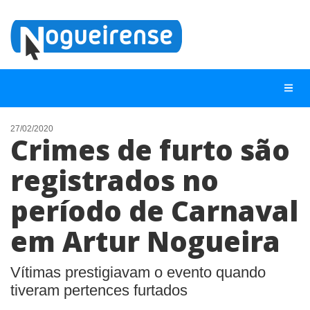
27/02/2020
Crimes de furto são
NOTÍCIAS
registrados no
LISTA DIGITAL
período de Carnaval
TELEFONES ÚTEIS
QUEM SOMOS
em Artur Nogueira
CONTATO
Vítimas prestigiavam o evento quando
ANUNCIE
tiveram pertences furtados