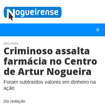
09/12/2016
Criminoso assalta
NOTÍCIAS
farmácia no Centro
LISTA DIGITAL
de Artur Nogueira
TELEFONES ÚTEIS
QUEM SOMOS
Foram subtraídos valores em dinheiro na
CONTATO
ação
ANUNCIE
Da redação