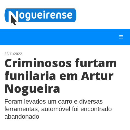
22/11/2022
Criminosos furtam
NOTÍCIAS
funilaria em Artur
LISTA DIGITAL
Nogueira
TELEFONES ÚTEIS
QUEM SOMOS
Foram levados um carro e diversas
CONTATO
ferramentas; automóvel foi encontrado
abandonado
ANUNCIE