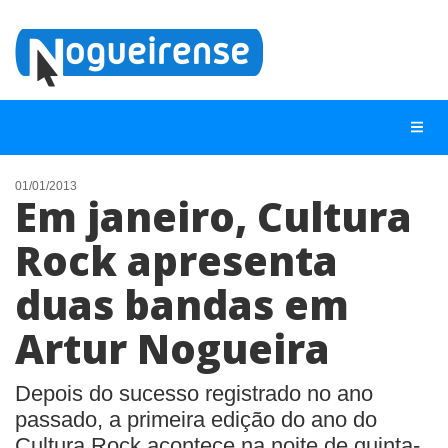
01/01/2013
Em janeiro, Cultura
NOTÍCIAS
Rock apresenta
LISTA DIGITAL
duas bandas em
TELEFONES ÚTEIS
QUEM SOMOS
Artur Nogueira
CONTATO
Depois do sucesso registrado no ano
ANUNCIE
passado, a primeira edição do ano do
Cultura Rock acontece na noite de quinta-