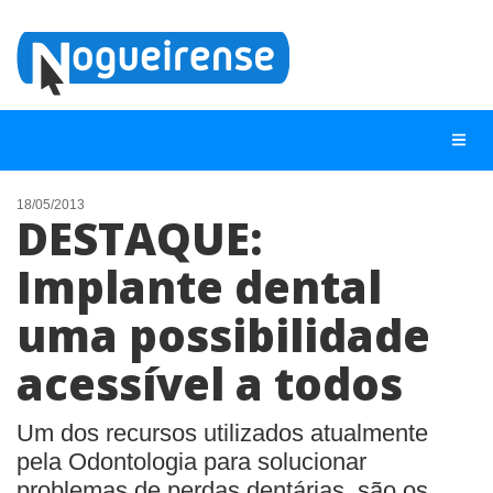
18/05/2013
DESTAQUE:
NOTÍCIAS
Implante dental
LISTA DIGITAL
uma possibilidade
TELEFONES ÚTEIS
QUEM SOMOS
acessível a todos
CONTATO
Um dos recursos utilizados atualmente
ANUNCIE
pela Odontologia para solucionar
problemas de perdas dentárias, são os