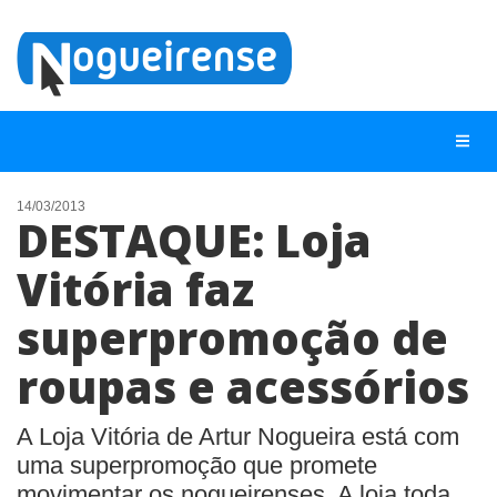
14/03/2013
DESTAQUE: Loja
NOTÍCIAS
Vitória faz
LISTA DIGITAL
superpromoção de
TELEFONES ÚTEIS
QUEM SOMOS
roupas e acessórios
CONTATO
A Loja Vitória de Artur Nogueira está com
ANUNCIE
uma superpromoção que promete
movimentar os nogueirenses. A loja toda