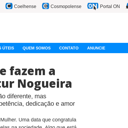
Coelhense
Cosmopolense
Portal ON
 ÚTEIS
QUEM SOMOS
CONTATO
ANUNCIE
e fazem a
tur Nogueira
o diferente, mas
etência, dedicação e amor
 Mulher. Uma data que congratula
delas na sociedade. Algo que está