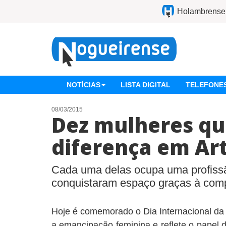
Holambrense
NOTÍCIAS
LISTA DIGITAL
TELEFONES
08/03/2015
Dez mulheres qu
diferença em Ar
Cada uma delas ocupa uma profissã
conquistaram espaço graças à comp
Hoje é comemorado o Dia Internacional da
a emancipação feminina e reflete o papel 