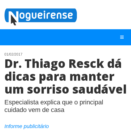
01/02/2017
Dr. Thiago Resck dá
NOTÍCIAS
dicas para manter
LISTA DIGITAL
um sorriso saudável
TELEFONES ÚTEIS
QUEM SOMOS
Especialista explica que o principal
CONTATO
cuidado vem de casa
ANUNCIE
Informe publicitário