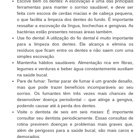
Escove bem os dentes: A escovação é uma das principais
ferramentas para manter o sorriso saudável, e deve ser
feita com escova de cerdas macias e de cabeça pequena,
o que facilita a limpeza dos dentes do fundo. É importante
ressaltar a escovação da língua, bochechas e gengivas. As
bactérias estão presentes nessas áreas também.
Use fio dental: A utilização do fio dental é muito importante
para a limpeza dos dentes. Ele alcança e elimina os
resíduos que ficam entre os dentes e não saem com uma
simples escovação.
Mantenha hábitos saudáveis: Alimentação rica em fibras,
legumes e verduras e beber água constantemente auxiliam
na saúde bucal.
Pare de fumar: Tentar parar de fumar é um grande desafio,
mas que pode trazer benefícios incomparáveis ao seu
sorriso. Os fumantes têm três vezes mais chances de
desenvolver doença periodontal – que atinge a gengiva,
podendo causar até à perda dos dentes.
Visite o dentista de seis em seis meses: É importante
consultar seu dentista periodicamente. Essas consultas de
rotina previnem doenças e problemas mais graves que,
além de perigosos para a saúde bucal, são mais caros e
demorados;