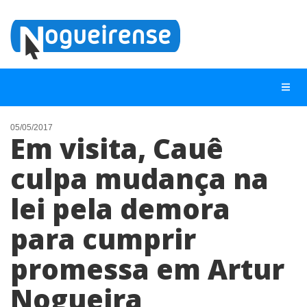
05/05/2017
Em visita, Cauê
NOTÍCIAS
culpa mudança na
LISTA DIGITAL
lei pela demora
TELEFONES ÚTEIS
QUEM SOMOS
para cumprir
CONTATO
promessa em Artur
ANUNCIE
Nogueira