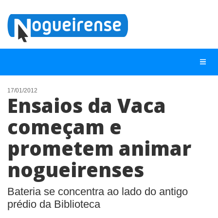
17/01/2012
Ensaios da Vaca
NOTÍCIAS
começam e
LISTA DIGITAL
prometem animar
TELEFONES ÚTEIS
QUEM SOMOS
nogueirenses
CONTATO
Bateria se concentra ao lado do antigo
ANUNCIE
prédio da Biblioteca