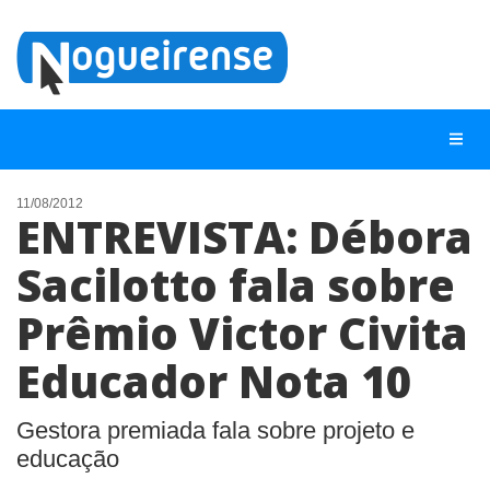
11/08/2012
ENTREVISTA: Débora
NOTÍCIAS
Sacilotto fala sobre
LISTA DIGITAL
Prêmio Victor Civita
TELEFONES ÚTEIS
QUEM SOMOS
Educador Nota 10
CONTATO
Gestora premiada fala sobre projeto e
ANUNCIE
educação