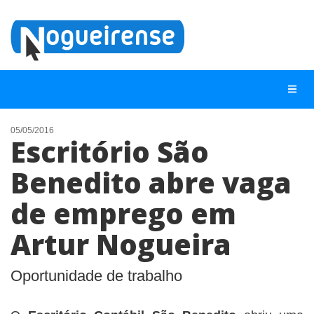
05/05/2016
Escritório São
NOTÍCIAS
Benedito abre vaga
LISTA DIGITAL
de emprego em
TELEFONES ÚTEIS
QUEM SOMOS
Artur Nogueira
CONTATO
Oportunidade de trabalho
ANUNCIE