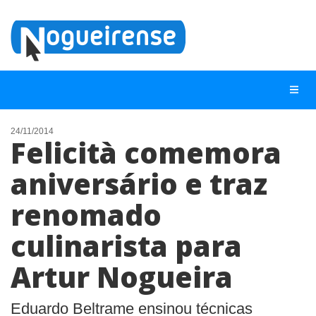
24/11/2014
Felicità comemora
NOTÍCIAS
aniversário e traz
LISTA DIGITAL
renomado
TELEFONES ÚTEIS
QUEM SOMOS
culinarista para
CONTATO
Artur Nogueira
ANUNCIE
Eduardo Beltrame ensinou técnicas