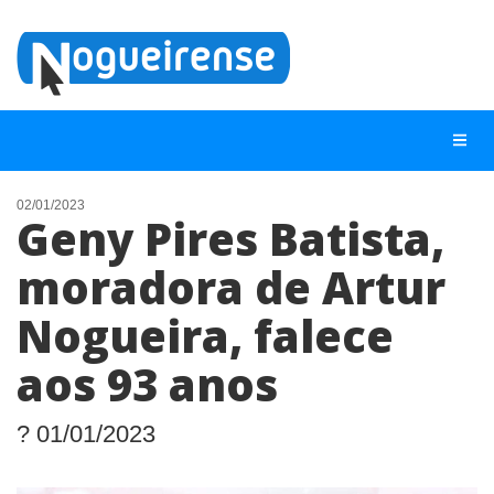
02/01/2023
Geny Pires Batista,
NOTÍCIAS
moradora de Artur
LISTA DIGITAL
Nogueira, falece
TELEFONES ÚTEIS
QUEM SOMOS
aos 93 anos
CONTATO
? 01/01/2023
ANUNCIE