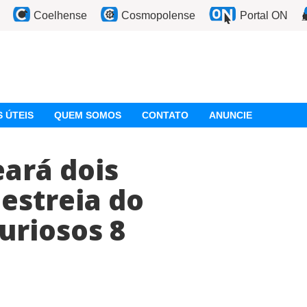
Coelhense
Cosmopolense
Portal ON
 ÚTEIS
QUEM SOMOS
CONTATO
ANUNCIE
ará dois
 estreia do
uriosos 8