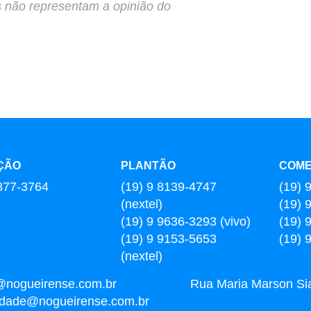
s não representam a opinião do
ÇÃO
PLANTÃO
COME
877-3764
(19) 9 8139-4747
(19) 
(nextel)
(19) 
(19) 9 9636-3293 (vivo)
(19) 
(19) 9 9153-5653
(19) 
(nextel)
@nogueirense.com.br
Rua Maria Marson Sia,
cidade@nogueirense.com.br