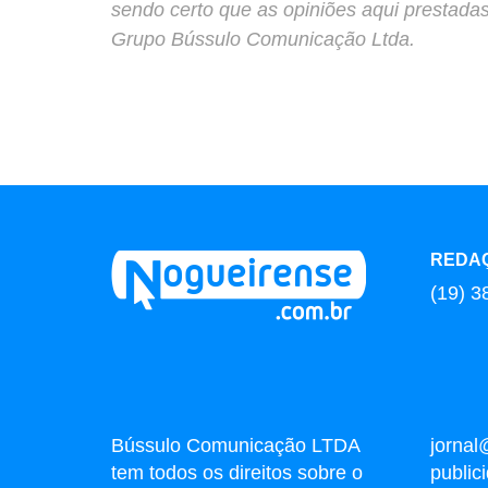
sendo certo que as opiniões aqui prestada
Grupo Bússulo Comunicação Ltda.
REDA
(19) 3
Bússulo Comunicação LTDA
jornal
tem todos os direitos sobre o
publi