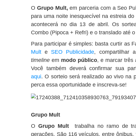
O
Grupo Mult,
em parceria com a Seo Publ
para uma noite inesquecível na estreia do 
acontecerá no dia 13 de abril. Os sort
Combo (Pipoca + Refri) e o translado até o
Para participar é simples: basta curtir a
Mult
e
SEO Publicidade
, compartilhar
timeline
em
modo público
, e marcar trê
Você também deverá confirmar sua part
aqui
. O sorteio será realizado ao vivo na
perca essa oportunidade e inscreva-se!
Grupo Mult
O
Grupo Mult
trabalha no ramo de tran
gerações. São 116 veículos, entre ônibus,