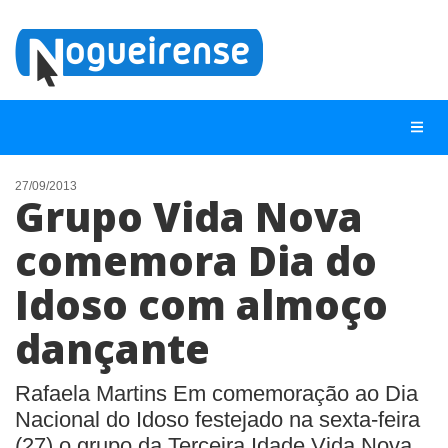
27/09/2013
Grupo Vida Nova
NOTÍCIAS
comemora Dia do
LISTA DIGITAL
Idoso com almoço
TELEFONES ÚTEIS
QUEM SOMOS
dançante
CONTATO
Rafaela Martins Em comemoração ao Dia
ANUNCIE
Nacional do Idoso festejado na sexta-feira
(27) o grupo da Terceira Idade Vida Nova,