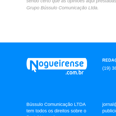
sendo certo que as opiniões aqui prestada
Grupo Bússulo Comunicação Ltda.
REDA
(19) 3
Bússulo Comunicação LTDA
jornal
tem todos os direitos sobre o
publi