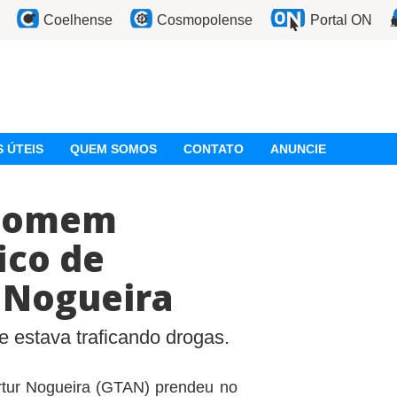
Coelhense
Cosmopolense
Portal ON
 ÚTEIS
QUEM SOMOS
CONTATO
ANUNCIE
 homem
ico de
 Nogueira
 estava traficando drogas.
rtur Nogueira (GTAN) prendeu no