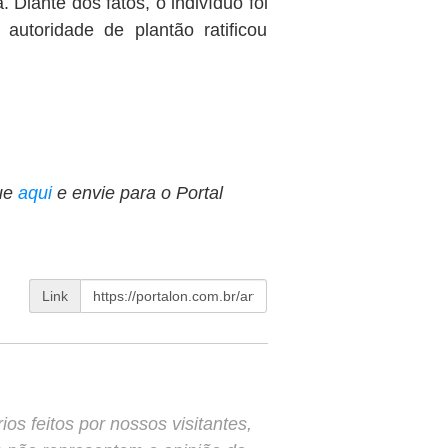
. Diante dos fatos, o indivíduo foi
autoridade de plantão ratificou
ue
aqui
e envie para o Portal
Link
s feitos por nossos visitantes,