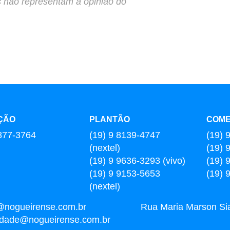
s não representam a opinião do
ÇÃO
PLANTÃO
COME
877-3764
(19) 9 8139-4747
(19) 
(nextel)
(19) 
(19) 9 9636-3293 (vivo)
(19) 
(19) 9 9153-5653
(19) 
(nextel)
@nogueirense.com.br
Rua Maria Marson Sia,
cidade@nogueirense.com.br