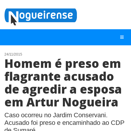
24/11/2015
Homem é preso em
NOTÍCIAS
flagrante acusado
LISTA DIGITAL
de agredir a esposa
TELEFONES ÚTEIS
QUEM SOMOS
em Artur Nogueira
CONTATO
Caso ocorreu no Jardim Conservani.
ANUNCIE
Acusado foi preso e encaminhado ao CDP
de Sumaré.