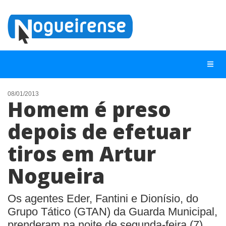
08/01/2013
Homem é preso
NOTÍCIAS
depois de efetuar
LISTA DIGITAL
tiros em Artur
TELEFONES ÚTEIS
QUEM SOMOS
Nogueira
CONTATO
Os agentes Eder, Fantini e Dionísio, do
ANUNCIE
Grupo Tático (GTAN) da Guarda Municipal,
prenderam na noite de segunda-feira (7)