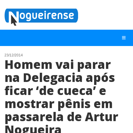
23/12/2014
Homem vai parar
NOTÍCIAS
na Delegacia após
LISTA DIGITAL
ficar ‘de cueca’ e
TELEFONES ÚTEIS
QUEM SOMOS
mostrar pênis em
CONTATO
passarela de Artur
ANUNCIE
Nogueira