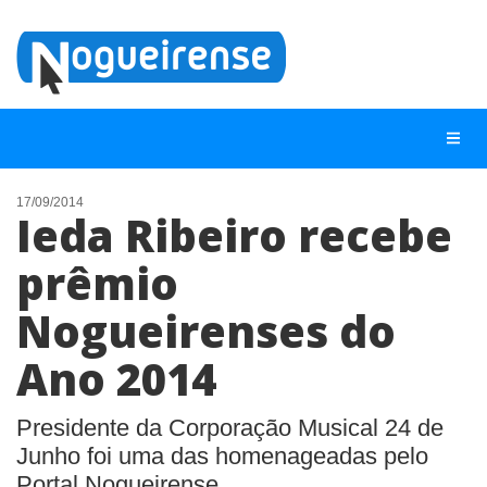
17/09/2014
Ieda Ribeiro recebe
NOTÍCIAS
prêmio
LISTA DIGITAL
Nogueirenses do
TELEFONES ÚTEIS
QUEM SOMOS
Ano 2014
CONTATO
Presidente da Corporação Musical 24 de
ANUNCIE
Junho foi uma das homenageadas pelo
Portal Nogueirense