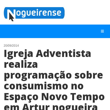
20/09/2014
Igreja Adventista
NOTÍCIAS
realiza
LISTA DIGITAL
programação sobre
TELEFONES ÚTEIS
QUEM SOMOS
consumismo no
CONTATO
Espaço Novo Tempo
ANUNCIE
em Artur nogueira