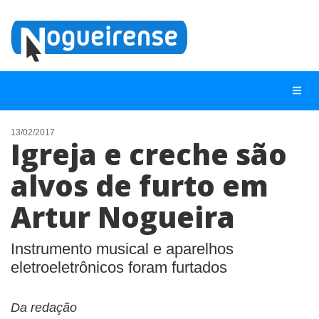
13/02/2017
Igreja e creche são
NOTÍCIAS
alvos de furto em
LISTA DIGITAL
Artur Nogueira
TELEFONES ÚTEIS
QUEM SOMOS
Instrumento musical e aparelhos
CONTATO
eletroeletrônicos foram furtados
ANUNCIE
Da redação