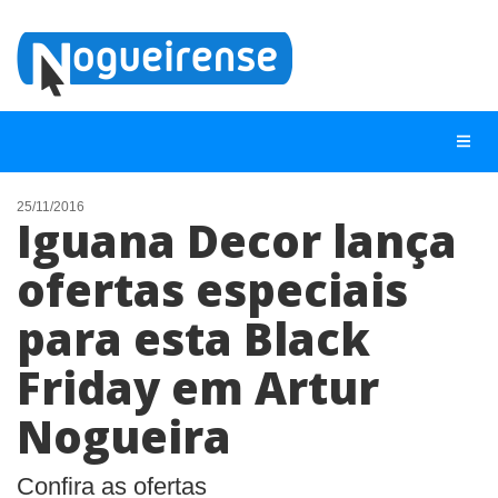
25/11/2016
Iguana Decor lança
NOTÍCIAS
ofertas especiais
LISTA DIGITAL
para esta Black
TELEFONES ÚTEIS
QUEM SOMOS
Friday em Artur
CONTATO
Nogueira
ANUNCIE
Confira as ofertas