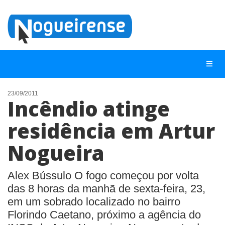
23/09/2011
Incêndio atinge
NOTÍCIAS
residência em Artur
LISTA DIGITAL
Nogueira
TELEFONES ÚTEIS
QUEM SOMOS
Alex Bússulo O fogo começou por volta
CONTATO
das 8 horas da manhã de sexta-feira, 23,
em um sobrado localizado no bairro
ANUNCIE
Florindo Caetano, próximo a agência do