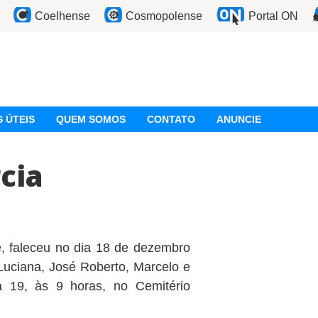
Coelhense
Cosmopolense
Portal ON
 ÚTEIS
QUEM SOMOS
CONTATO
ANUNCIE
cia
, faleceu no dia 18 de dezembro
 Luciana, José Roberto, Marcelo e
a 19, às 9 horas, no Cemitério