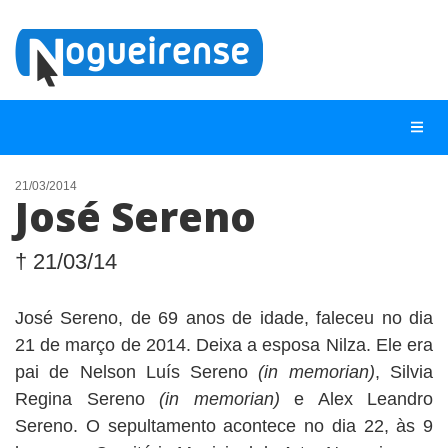
21/03/2014
José Sereno
NOTÍCIAS
LISTA DIGITAL
† 21/03/14
TELEFONES ÚTEIS
José Sereno, de 69 anos de idade, faleceu no dia
QUEM SOMOS
21 de março de 2014. Deixa a esposa Nilza. Ele era
CONTATO
pai de Nelson Luís Sereno
(in memorian)
, Silvia
Regina Sereno
(in memorian)
e Alex Leandro
ANUNCIE
Sereno. O sepultamento acontece no dia 22, às 9