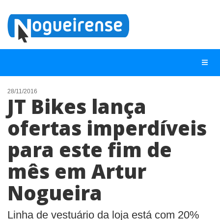
28/11/2016
JT Bikes lança
NOTÍCIAS
ofertas imperdíveis
LISTA DIGITAL
para este fim de
TELEFONES ÚTEIS
QUEM SOMOS
mês em Artur
CONTATO
Nogueira
ANUNCIE
Linha de vestuário da loja está com 20%