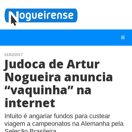
01/02/2017
Judoca de Artur
NOTÍCIAS
Nogueira anuncia
LISTA DIGITAL
“vaquinha” na
TELEFONES ÚTEIS
QUEM SOMOS
internet
CONTATO
Intuito é angariar fundos para custear
ANUNCIE
viagem a campeonatos na Alemanha pela
Seleção Brasileira