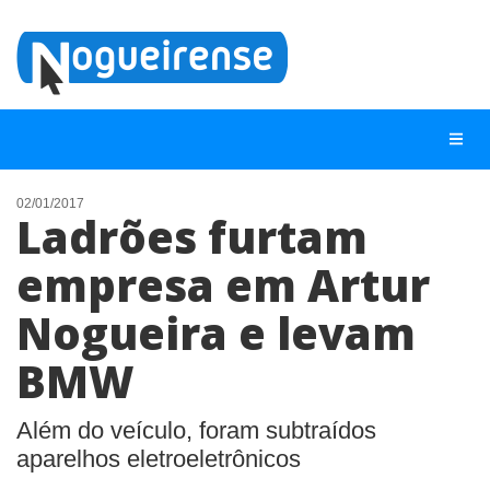
02/01/2017
Ladrões furtam
NOTÍCIAS
empresa em Artur
LISTA DIGITAL
Nogueira e levam
TELEFONES ÚTEIS
QUEM SOMOS
BMW
CONTATO
Além do veículo, foram subtraídos
ANUNCIE
aparelhos eletroeletrônicos