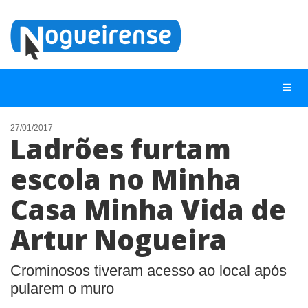
27/01/2017
Ladrões furtam
NOTÍCIAS
escola no Minha
LISTA DIGITAL
Casa Minha Vida de
TELEFONES ÚTEIS
QUEM SOMOS
Artur Nogueira
CONTATO
Crominosos tiveram acesso ao local após
ANUNCIE
pularem o muro