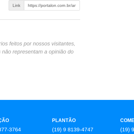
Link
s feitos por nossos visitantes,
s não representam a opinião do
ÇÃO
PLANTÃO
COME
877-3764
(19) 9 8139-4747
(19) 