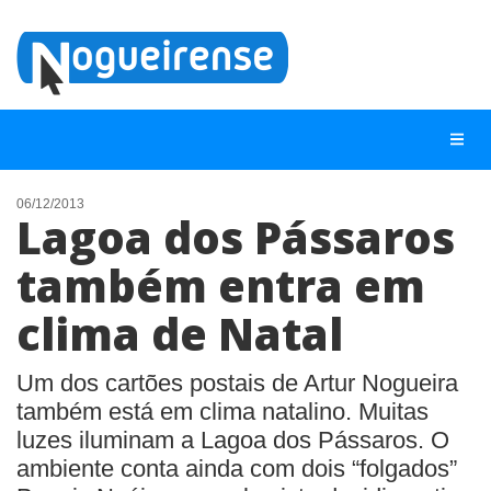
06/12/2013
Lagoa dos Pássaros
NOTÍCIAS
também entra em
LISTA DIGITAL
clima de Natal
TELEFONES ÚTEIS
QUEM SOMOS
Um dos cartões postais de Artur Nogueira
CONTATO
também está em clima natalino. Muitas
luzes iluminam a Lagoa dos Pássaros. O
ANUNCIE
ambiente conta ainda com dois “folgados”