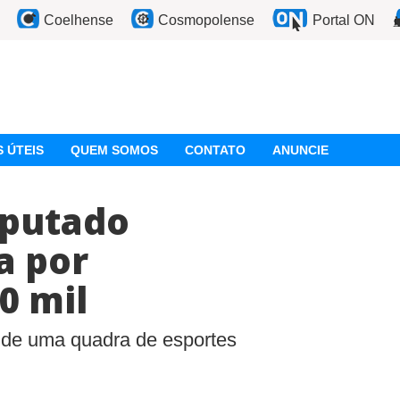
Coelhense
Cosmopolense
Portal ON
 ÚTEIS
QUEM SOMOS
CONTATO
ANUNCIE
eputado
a por
0 mil
o de uma quadra de esportes