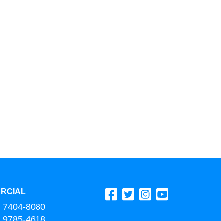
RCIAL
9 7404-8080
9 9785-4618