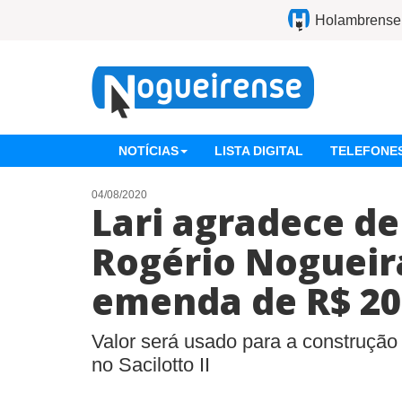
Holambrense
NOTÍCIAS
LISTA DIGITAL
TELEFONES
04/08/2020
Lari agradece d
Rogério Nogueir
emenda de R$ 20
Valor será usado para a construçã
no Sacilotto II