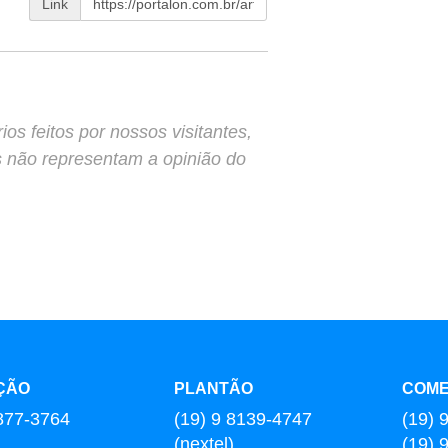
Link
s feitos por nossos visitantes,
s não representam a opinião do
ÇÃO
PLANTÃO
COME
877-3764
(19) 9 8139-4747
(19) 
(nextel)
(19) 