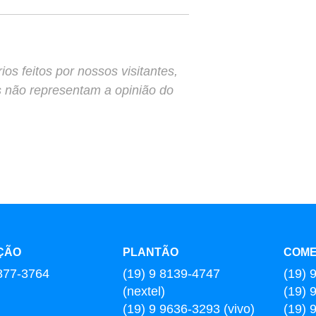
s feitos por nossos visitantes,
s não representam a opinião do
ÇÃO
PLANTÃO
COME
877-3764
(19) 9 8139-4747
(19) 
(nextel)
(19) 
(19) 9 9636-3293 (vivo)
(19) 