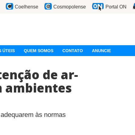
Coelhense
Cosmopolense
Portal ON
 ÚTEIS
QUEM SOMOS
CONTATO
ANUNCIE
enção de ar-
m ambientes
e adequarem às normas