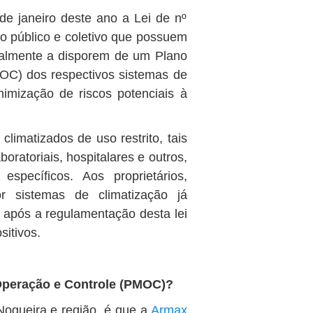
e janeiro deste ano a Lei de nº
so público e coletivo que possuem
icialmente a disporem de um Plano
OC) dos respectivos sistemas de
nimização de riscos potenciais à
climatizados de uso restrito, tais
oratoriais, hospitalares e outros,
specíficos. Aos proprietários,
or sistemas de climatização já
s após a regulamentação desta lei
sitivos.
Operação e Controle (PMOC)?
Nogueira e região, é que a
Armax