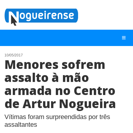
10/05/2017
Menores sofrem
NOTÍCIAS
assalto à mão
LISTA DIGITAL
armada no Centro
TELEFONES ÚTEIS
QUEM SOMOS
de Artur Nogueira
CONTATO
Vítimas foram surpreendidas por três
ANUNCIE
assaltantes