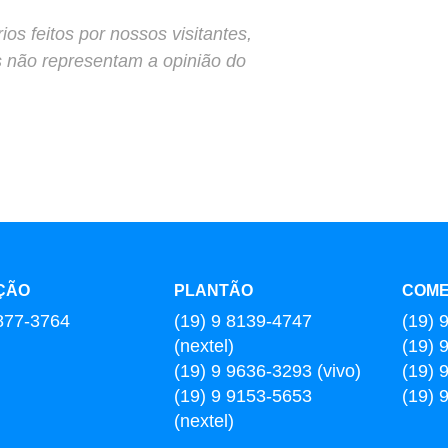
s feitos por nossos visitantes,
s não representam a opinião do
ÇÃO
PLANTÃO
COME
877-3764
(19) 9 8139-4747
(19) 
(nextel)
(19) 
(19) 9 9636-3293 (vivo)
(19) 
(19) 9 9153-5653
(19) 
(nextel)