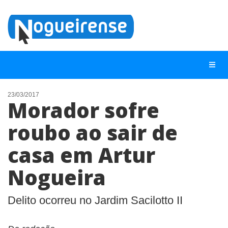
23/03/2017
Morador sofre
NOTÍCIAS
roubo ao sair de
LISTA DIGITAL
casa em Artur
TELEFONES ÚTEIS
QUEM SOMOS
Nogueira
CONTATO
Delito ocorreu no Jardim Sacilotto II
ANUNCIE