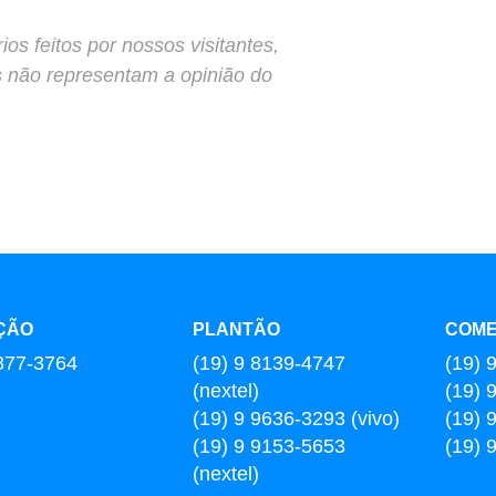
s feitos por nossos visitantes,
s não representam a opinião do
ÇÃO
PLANTÃO
COME
877-3764
(19) 9 8139-4747
(19) 
(nextel)
(19) 
(19) 9 9636-3293 (vivo)
(19) 
(19) 9 9153-5653
(19) 
(nextel)