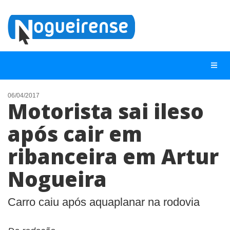
06/04/2017
Motorista sai ileso
NOTÍCIAS
após cair em
LISTA DIGITAL
ribanceira em Artur
TELEFONES ÚTEIS
QUEM SOMOS
Nogueira
CONTATO
Carro caiu após aquaplanar na rodovia
ANUNCIE