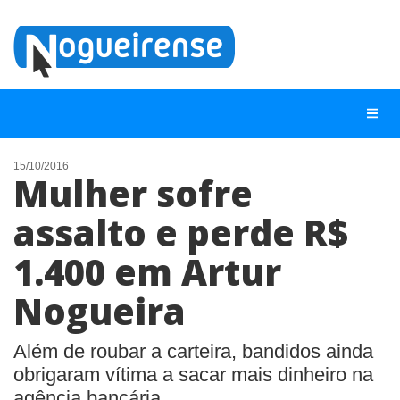
15/10/2016
Mulher sofre
NOTÍCIAS
assalto e perde R$
LISTA DIGITAL
1.400 em Artur
TELEFONES ÚTEIS
QUEM SOMOS
Nogueira
CONTATO
Além de roubar a carteira, bandidos ainda
ANUNCIE
obrigaram vítima a sacar mais dinheiro na
agência bancária.