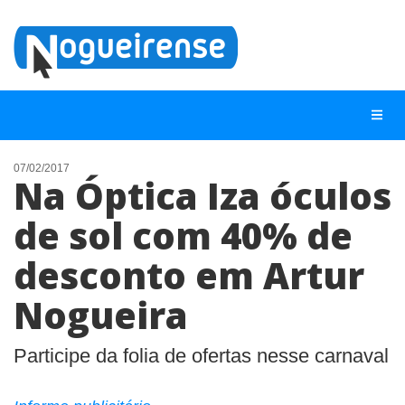
07/02/2017
Na Óptica Iza óculos
NOTÍCIAS
de sol com 40% de
LISTA DIGITAL
desconto em Artur
TELEFONES ÚTEIS
QUEM SOMOS
Nogueira
CONTATO
Participe da folia de ofertas nesse carnaval
ANUNCIE