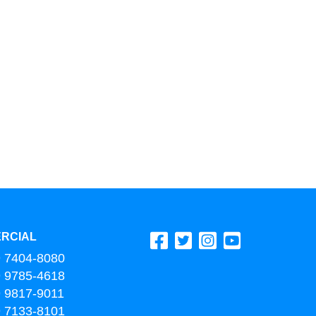
RCIAL
9 7404-8080
9 9785-4618
9 9817-9011
9 7133-8101