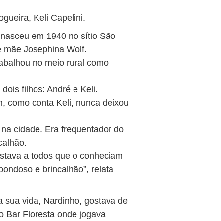
ogueira, Keli Capelini.
 nasceu em 1940 no sítio São
e mãe Josephina Wolf.
abalhou no meio rural como
ois filhos: André e Keli.
, como conta Keli, nunca deixou
 na cidade. Era frequentador do
calhão.
istava a todos que o conheciam
 bondoso e brincalhão”, relata
a sua vida, Nardinho, gostava de
do Bar Floresta onde jogava