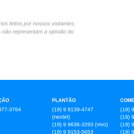
s feitos por nossos visitantes,
s não representam a opinião do
ÇÃO
PLANTÃO
COME
877-3764
(19) 9 8139-4747
(19) 
(nextel)
(19) 
(19) 9 9636-3293 (vivo)
(19) 
(19) 9 9153-5653
(19) 